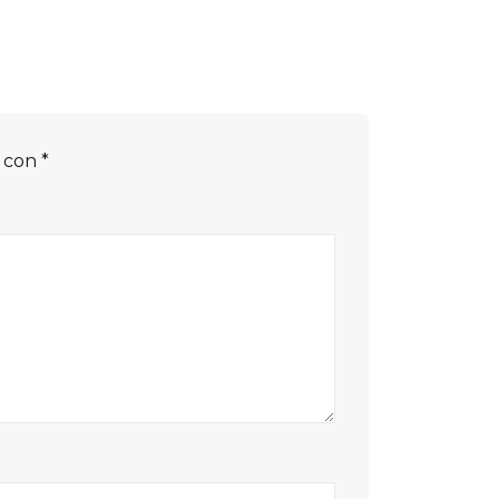
s con
*