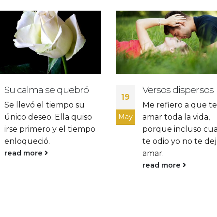
Versos dispersos
Canto de amor III
09
Me refiero a que te voy a
Saber a versos en 
amar toda la vida,
May
aurora, a rima que 
porque incluso cuando
y a su paso enamor
te odio yo no te dejo de
read more
amar.
read more