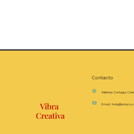
Contacto
Address:
Cartago, Cost
Email:
hola@celycru