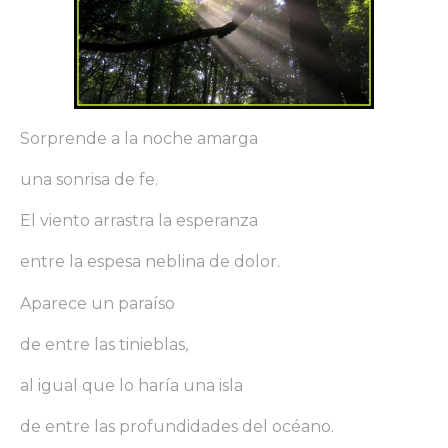
Sorprende a la noche amarga
una sonrisa de fe.
El viento arrastra la esperanza
entre la espesa neblina de dolor.
Aparece un paraíso
de entre las tinieblas,
al igual que lo haría una isla
de entre las profundidades del océano.