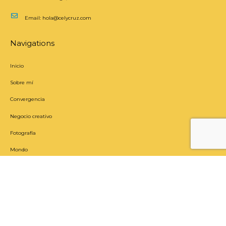
Email:
hola@celycruz.com
Navigations
Inicio
Sobre mí
Convergencia
Negocio creativo
Fotografía
Mondo
Newsletter
Hecho con amor por Mondo Costa Rica