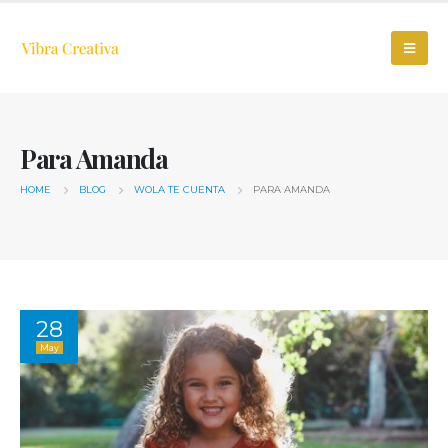
Para Amanda
HOME
BLOG
WOLA TE CUENTA
PARA AMANDA
28
May